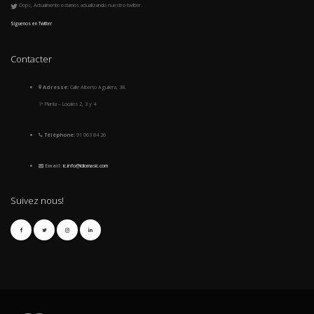
Oops, Actualmente estamos actualizando nuestro twitter.
Síguenos en Twitter
Contacter
Adresse:
Calle Alberto Aguilera, 38.
1ª Planta – Locales 2, 3 y 4
Téléphone:
91 063 84 26
Email:
ic.info@idiomasic.com
Suivez nous!