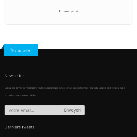
En savoir plus
Être en contact
Newsletter
Suivez les dernières informations relatives aux langues et nos services promotionnels. Pour cela, veuillez saisir votre e-mail et
souscrivez-vous à notre bulletin.
Envoyer!
Derniers Tweets