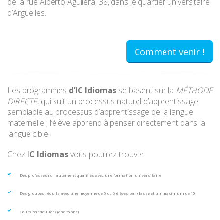
de la rue Alberto Aguilera, 38, dans le quartier universitaire
d’Argüelles.
Comment venir !
Les programmes
d’IC Idiomas
se basent sur la
MÉTHODE
DIRECTE
, qui suit un processus naturel d’apprentissage
semblable au processus d’apprentissage de la langue
maternelle ; l’élève apprend à penser directement dans la
langue cible.
Chez
IC Idiomas
vous pourrez trouver:
Des professeurs hautement qualifiés avec une formation universitaire
Des groupes réduits avec une moyenne de 5 ou 6 élèves par classe et un maximum de 10
Cours particuliers (one to one)